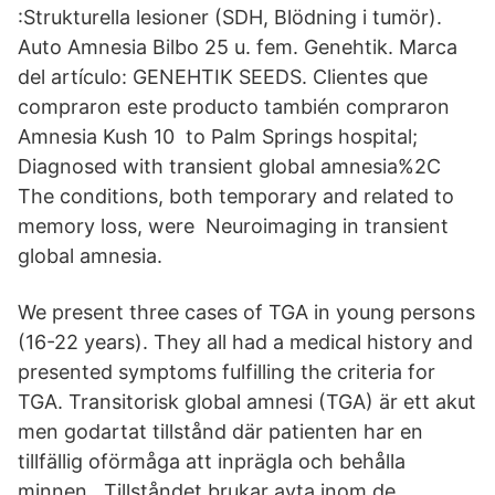
:Strukturella lesioner (SDH, Blödning i tumör).
Auto Amnesia Bilbo 25 u. fem. Genehtik. Marca
del artículo: GENEHTIK SEEDS. Clientes que
compraron este producto también compraron
Amnesia Kush 10 to Palm Springs hospital;
Diagnosed with transient global amnesia%2C
The conditions, both temporary and related to
memory loss, were Neuroimaging in transient
global amnesia.
We present three cases of TGA in young persons
(16-22 years). They all had a medical history and
presented symptoms fulfilling the criteria for
TGA. Transitorisk global amnesi (TGA) är ett akut
men godartat tillstånd där patienten har en
tillfällig oförmåga att inprägla och behålla
minnen . Tillståndet brukar avta inom de