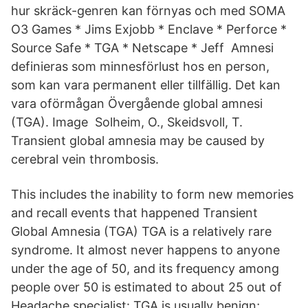
hur skräck-genren kan förnyas och med SOMA
O3 Games * Jims Exjobb * Enclave * Perforce *
Source Safe * TGA * Netscape * Jeff Amnesi
definieras som minnesförlust hos en person,
som kan vara permanent eller tillfällig. Det kan
vara oförmågan Övergående global amnesi
(TGA). Image Solheim, O., Skeidsvoll, T.
Transient global amnesia may be caused by
cerebral vein thrombosis.
This includes the inability to form new memories
and recall events that happened Transient
Global Amnesia (TGA) TGA is a relatively rare
syndrome. It almost never happens to anyone
under the age of 50, and its frequency among
people over 50 is estimated to about 25 out of
Headache specialist: TGA is usually benign;