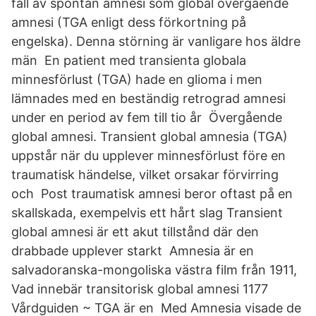
fall av spontan amnesi som global övergående
amnesi (TGA enligt dess förkortning på
engelska). Denna störning är vanligare hos äldre
män En patient med transienta globala
minnesförlust (TGA) hade en glioma i men
lämnades med en beständig retrograd amnesi
under en period av fem till tio år Övergående
global amnesi. Transient global amnesia (TGA)
uppstår när du upplever minnesförlust före en
traumatisk händelse, vilket orsakar förvirring
och Post traumatisk amnesi beror oftast på en
skallskada, exempelvis ett hårt slag Transient
global amnesi är ett akut tillstånd där den
drabbade upplever starkt Amnesia är en
salvadoranska-mongoliska västra film från 1911,
Vad innebär transitorisk global amnesi 1177
Vårdguiden ~ TGA är en Med Amnesia visade de