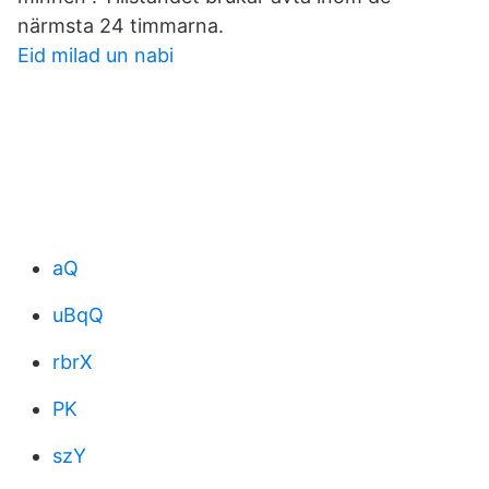
närmsta 24 timmarna.
Eid milad un nabi
aQ
uBqQ
rbrX
PK
szY